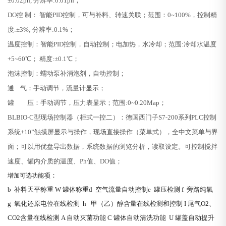
±0.02ph, 分辨率:0.01ph；
DO控 制： 智能PID控制，可与补料、转速关联；范围：0~100%，控制精
度:±3%; 分辨率:0.1%；
温度控制：智能PID控制，自动控制；电加热，水冷却；范围:冷却水温度
+5~60℃； 精度:±0.1℃；
泡沫控制：蠕动泵补消泡剂，自动控制；
通 气：手动调节，流量计显示；
罐 压：手动调节，压力表显示；范围:0~0.20Map；
BLBIO-C型
现场控制器（柜式一控二）：德国西门子S7-200系列PLC控制
系统+10”触摸屏显示与操作，
现场直接操作（菜单式），全中文菜单与界
面；可以用优盘导出数据，系统数据的浏览分析，读取设定。可控制搅拌
速度、罐内介质的温度、Ph值、DO值；
项：
增加可选功能
b
补料天平称重
W
罐体称重
d
空气流量自动控制
e
罐压检测
f
旁路纯氧
g
氧化还原电位在线检测
h
甲（乙）醇含量在线检测和控制
I
尾气
O2
、
CO2
含量在线检测
A
自动灭菌功能
C
罐体自动清洗功能
U
罐盖自动提升