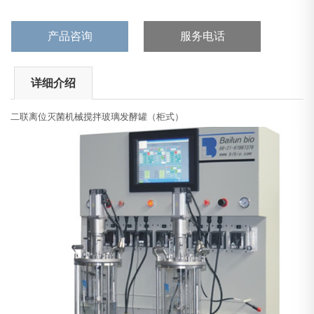
升 径 高 比: 1:2； 装液系数：70%罐 体:316L的不锈钢罐盖罐底及
部分罐体夹套，上部分为耐高温、耐腐蚀的硅硼玻璃罐体 符合发酵
产品咨询
服务电话
工艺。搅拌系统: 轴联传动机械机械（简称机械搅拌）|磁力传动机
械搅拌（简称机械搅拌）罐盖：进气灭菌过滤器、排气冷凝器、含
空气分布器的进气系统、火焰接种口、放料口、取样口、补料口；
详细介绍
通
二联
离位灭菌机械搅拌玻璃发酵罐（柜式）