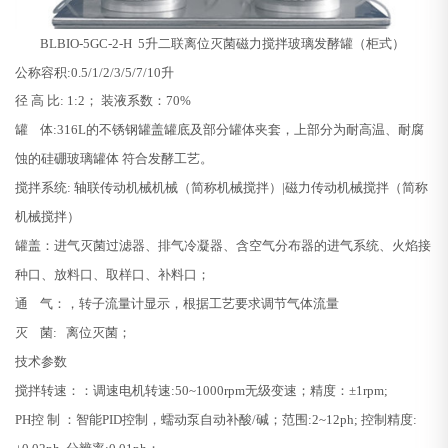
BLBIO-5GC-2-H 5升二联
离位灭菌磁力搅拌玻璃发酵罐（柜式）
公称容积:0.5/1/2/3/5/7/10升
径 高 比: 1:2； 装液系数：70%
罐 体:
316L的不锈钢罐盖罐底及部分罐体夹套，上部分为耐高温、耐腐
蚀的硅硼玻璃罐体 符合发酵工艺。
搅拌系统: 轴联传动机械机械（简称机械搅拌）|磁力传动机械搅拌（简称
机械搅拌）
罐盖：进气灭菌过滤器、排气冷凝器、含空气分布器的进气系统、火焰接
种口、放料口、取样口、补料口；
通 气：，转子流量计显示，根据工艺要求调节气体流量
灭 菌: 离位灭菌；
技术参数
搅拌转速：：调速电机转速:50~1000rpm无级变速；精度：±1rpm;
PH控 制 ：智能PID控制，蠕动泵自动补酸/碱；范围:2~12ph; 控制精度: