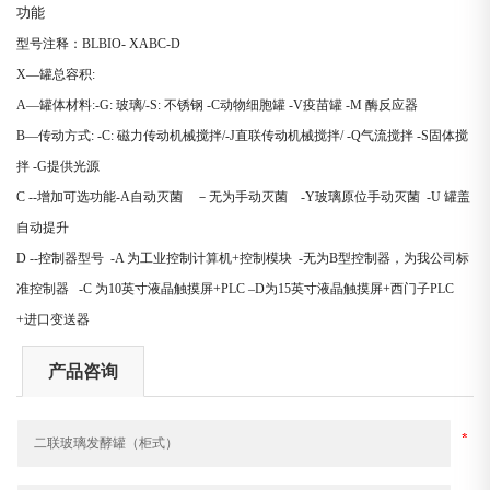
功能
型号注释：BLBIO- XABC-D
X—罐总容积:
A—罐体材料:-G: 玻璃/-S: 不锈钢 -C动物细胞罐 -V疫苗罐 -M 酶反应器
B—传动方式: -C: 磁力传动机械搅拌/-J直联传动机械搅拌/ -Q气流搅拌 -S固体搅
拌 -G提供光源
C --增加可选功能-A自动灭菌 －无为手动灭菌 -Y玻璃原位手动灭菌 -U 罐盖
自动提升
D --控制器型号 -A 为工业控制计算机+控制模块 -无为B型控制器，为我公司标
准控制器 -C 为10英寸液晶触摸屏+PLC –D为15英寸液晶触摸屏+西门子PLC
+进口变送器
产品咨询