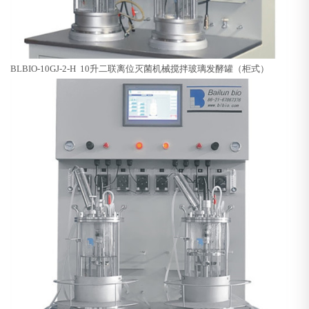
BLBIO-10GJ-2-H 10升二联
离位灭菌机械搅拌玻璃发酵罐（柜式）