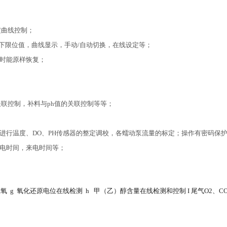
定曲线控制；
上下限位值，曲线显示，手动/自动切换，在线设定等；
时能原样恢复；
联控制，补料与ph值的关联控制等等；
行温度、DO、PH传感器的整定调校，各蠕动泵流量的标定；操作有密码保
电时间，来电时间等；
纯氧
g
氧化还原电位在线检测
h
甲（乙）醇含量在线检测和控制
I
尾气
O2
、
C