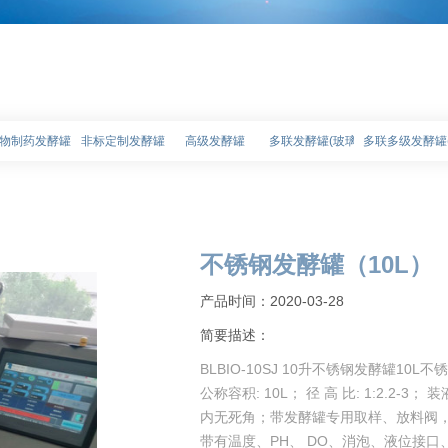
罐
物制药发酵罐
非标定制发酵罐
高级发酵罐
多联发酵罐(玻璃)
多联多级发酵罐
不锈钢发酵罐（10L）
产品时间：2020-03-28
简要描述：
BLBIO-10SJ 10升不锈钢发酵罐10L不锈
公称容积: 10L； 径 高 比: 1:2.2
内无死角；带发酵罐专用取样、放料阀，
带有温度、PH、 DO、消泡、液位接