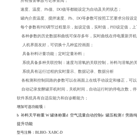
所有报警事故可记录查阅；
速度、温度、Ph值、DO值等都能设定为自动及关闭状态；
罐内介质温度、搅拌速度、Ph、DO等参数可按照工艺要求分段设
每个参数有PID调节过程显示，如设定值，实时值，PID设定值，
各种参数的历史数据和曲线可保存多年，实时曲线在停电重新开机
人机界面友好，可切换十几种监控画面；
具备补料计量功能；定时定量补料；
系统具备多种关联控制：速度与溶氧的关联控制，补料与溶氧的关
系统具有运行过程的实时显示、数据记录、数据分析
各检测和控制回路的参数可以在画面上在线手动设定和修正，可以进
自动记录发酵罐开机时间，关机时间，自动运行时的停电次数，停
软件系统具有自适应能力和自诊断能力；
项：
增加可选功能
b
补料天平称重
W
罐体称重
d
空气流量自动控制
e
罐压检测
f
旁路
提升功能
型号注释：BLBIO- XABC-D