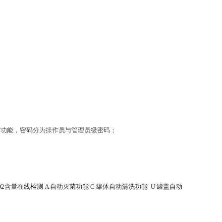
护功能，密码分为操作员与管理员级密码；
O2
含量在线检测
A
自动灭菌功能
C
罐体自动清洗功能
U
罐盖自动