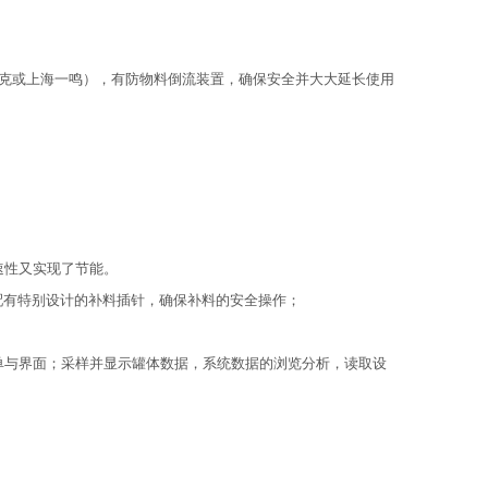
尼克或上海一鸣），有防物料倒流装置，确保安全并大大延长使用
速性又实现了节能。
配有特别设计的补料插针，确保补料的安全操作；
单与界面；采样并显示罐体数据，系统数据的浏览分析，读取设