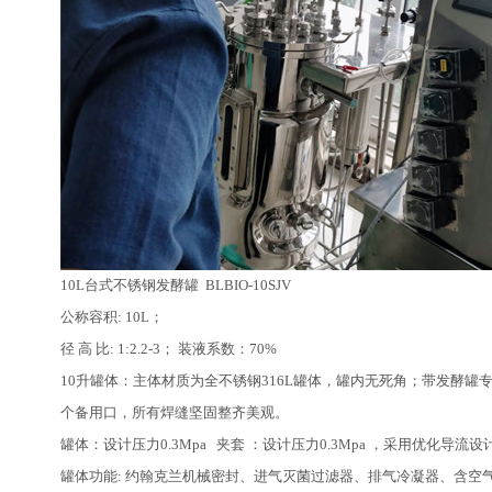
10L台式不锈钢发酵罐 BLBIO-10SJV
公称容积: 10L；
径 高 比: 1:2.2-3； 装液系数：70%
10升罐体：主体材质为全不锈钢316L罐体，罐内无死角；带发酵罐
个备用口，所有焊缝坚固整齐美观。
罐体：设计压力0.3Mpa 夹套 ：设计压力0.3Mpa ，采用优化
罐体功能: 约翰克兰机械密封、进气灭菌过滤器、排气冷凝器、含空