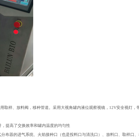
专用取样、放料阀，移种管道。采用大视角罐内液位观察视镜，12V安全视灯，带
导流设计，提高了交换效率和罐内温度的均匀性
气分布器的进气系统、火焰接种口（也是投料口与清洗口）、放料口、取样口、