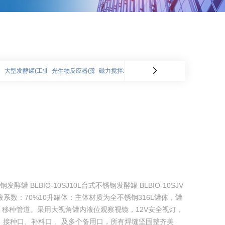
(不锈钢)
大型发酵罐(工业化生产)
光生物反应器(藻类)
磁力搅拌发酵罐
气升式搅拌发酵罐
固体发酵
钢发酵罐 BLBIO-10SJ10L台式不锈钢发酵罐 BLBIO-10SJV
-3； 装液系数：70%10升罐体：主体材质为全不锈钢316L罐体，罐
移种管道。采用大视角罐内液位观察视镜，12V安全视灯，
口、接种口、补料口 、及多个备用口，所有焊缝坚固整齐美