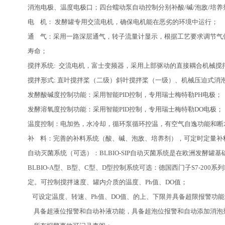
消泡电极、温度电极口；四台蠕动泵自动控制分别补酸/碱/泡敌/培养
电 机： 发酵罐专用交流电机，确保电机能在恶劣的环境中运行；
通 气：采用一路深层通气，转子流量计显示，根据工艺要求调节气体
寿命；
搅拌系统: 交流电机，富士变频器，
采用上部驱动的直接耦合机械搅
搅拌形式: 直叶搅拌桨（二级）斜叶搅拌桨（一级）、机械压迫式消
发酵酸碱度控制功能：采用智能PID控制，专用瑞士梅特勒PH电极；
发酵溶氧度控制功能：采用智能PID控制，专用瑞士梅特勒DO电极；
温度控制：电加热，水冷却，循环泵循环控温，有空气自逸功能和断
补 料：完善的补料系统（酸、碱、泡敌、培养剂），可定时定量补
自动灭菌系统（可选）：BLBIO-SIP自动灭菌系统是在欧洲发酵
BLBIO-A型、B型、C型、D型控制系统可选：德国西门子S7-200系列
定。可控制搅拌速度、罐内介质的温度、Ph值、DO值；
可设定温度、转速、Ph值、DO值、的上、下限并具备超限报警功能
具备超液位报警和自动补液功能，具备超泡位报警和自动添加消泡