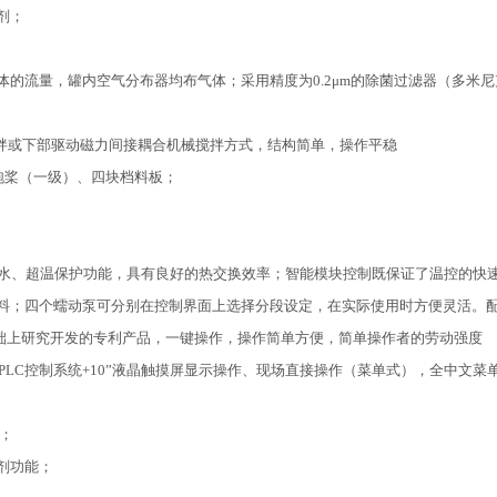
剂；
的流量，罐内空气分布器均布气体；采用精度为0.2μm的除菌过滤器（多米
拌或下部驱动磁力间接耦合机械搅拌方式，结构简单，操作平稳
泡桨（一级）、四块档料板；
水、超温保护功能，具有良好的热交换效率；智能模块控制既保证了温控的快
料；四个蠕动泵可分别在控制界面上选择分段设定，在实际使用时方便灵活。
罐基础上研究开发的专利产品，一键操作，操作简单方便，简单操作者的劳动强度
PLC控制系统+10”液晶
触摸屏显示操作、现场直接操作（菜单式），全中文菜
；
剂功能；